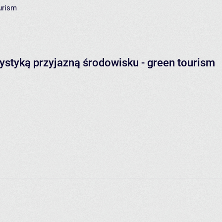
urism
rystyką przyjazną środowisku - green tourism